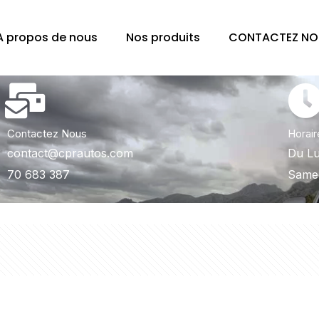
A propos de nous
Nos produits
CONTACTEZ NO
Contactez Nous
Horair
contact@cprautos.com
Du Lu
70 683 387
Samed