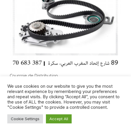
Courroie de Distribution
8,000
د.ت
We use cookies on our website to give you the most
relevant experience by remembering your preferences
À partir de 8 dt jusqu’à 50dt ( Demandez votre
devis en
and repeat visits. By clicking “Accept All”, you consent to
ligne
)
the use of ALL the cookies. However, you may visit
Livraison à domicile dans le secteur Tunis- Soukra –
"Cookie Settings" to provide a controlled consent.
Ariana – La Marsa
Cookie Settings
Accept All