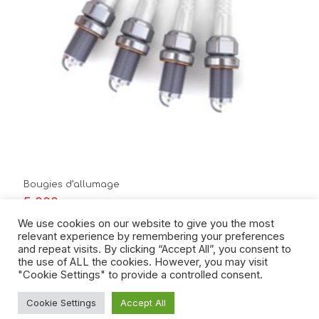
Bougies d’allumage
5,000
د.ت
We use cookies on our website to give you the most
La périodicité de remplacement des bougies d’allumage
relevant experience by remembering your preferences
peut varier de 30 000 km à 60 000 km selon les
and repeat visits. By clicking “Accept All”, you consent to
préconisations du constructeur (Consulter votre carnet
the use of ALL the cookies. However, you may visit
d’entretien du véhicule)
"Cookie Settings" to provide a controlled consent.
Product Code: CPR100
Cookie Settings
Accept All